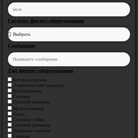
Сегмент фитнес-оборудования
Сообщение
Тип фитнес-оборудования
Беговая дорожка
Эллиптический тренажер
Велотренажер
Степпер
Гребной тренажер
Мультистанция
Лавка
Силовая стойка
Силовой тренажер
Наборные гантели
Гантели