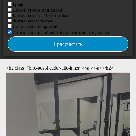
Гриф
Диски+стойка под диски
Гантели от 1кг-10кг+стойка
Фитнес-аксессуары
Спортивное покрытие
Соглашение на обработку персональных данных
рассчитать
<h2 class="blfe-post-header-title-inner"><a ></a></h2>