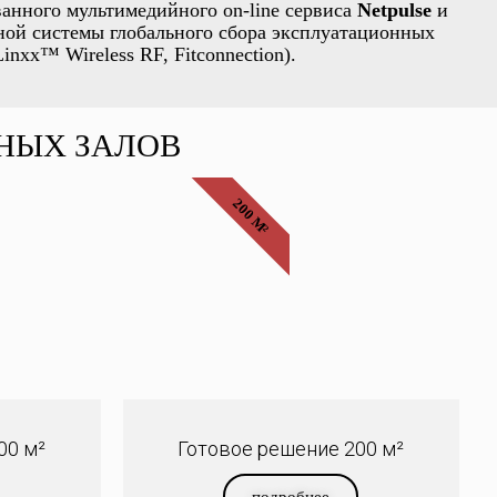
ванного мультимедийного on-line сервиса
Netpulse
и
ной системы глобального сбора эксплуатационных
xx™ Wireless RF, Fitconnection).
НЫХ ЗАЛОВ
200 М²
00 м²
Готовое решение 200 м²
подробнее