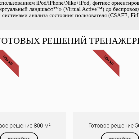
спользованием iPod/iPhone/Nike+iPod, фитнес ориентиро
ртуальный ландшафт™» (Virtual Active™) до беспровод
истемами анализа состояния пользователя (CSAFE, FitLin
ГОТОВЫХ РЕШЕНИЙ ТРЕНАЖЕР
800 М²
500 М²
вое решение 800 м²
Готовое решение 5
подробнее
подробнее