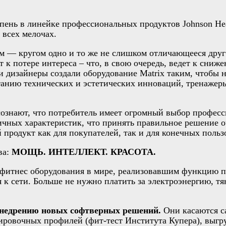
нь в линейке профессиональных продуктов Johnson Healt
 всех мелочах.
 — кругом одно и то же не слишком отличающееся друг 
к потере интереса – что, в свою очередь, ведет к сниж
дизайнеры создали оборудование Matrix таким, чтобы на
четанию технических и эстетических инноваций, тренаже
сознают, что потребитель имеет огромный выбор профес
ичных характеристик, что принять правильное решение 
продукт как для покупателей, так и для конечных польз
ва:
МОЩЬ. ИНТЕЛЛЕКТ. КРАСОТА.
о фитнес оборудования в мире, реализовавшим функцию 
к сети. Больше не нужно платить за электроэнергию, тя
 внедрению новых софтверных решений.
Они касаются с
овочных профилей (фит-тест Института Купера), выгруз