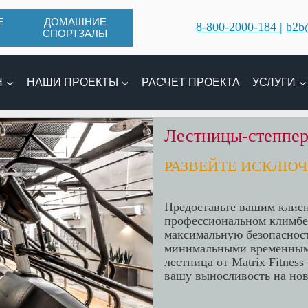
Е
ДОМАШНИЕ
8-800-2000-184 |
b2b@
СПОРТЗАЛЫ
Н
НАШИ ПРОЕКТЫ
РАСЧЕТ ПРОЕКТА
УСЛУГИ
Лестницы-степпер
РАЗВЕЙТЕ ИСКЛЮ
Предоставьте вашим клиен
профессиональном климбер
максимальную безопаснос
минимальными временными
лестница от Matrix Fitne
вашу выносливость на но