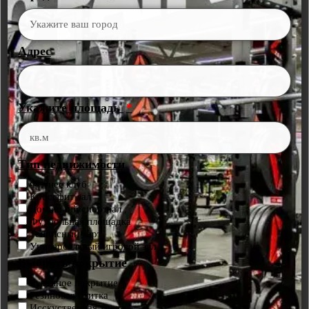
Адрес
Укажите площадь
Тип недвижимости
Фитнес клуб
Кроссфит зал
Домашний спортзал
Футбольная площадка
Теннисный корт
Универсальный игровой зал
Выбрать покрытие
Рулонное покрытие
Резиновая плитка
Исскуственная трава