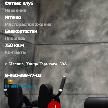
Фитнес клуб
Название
Иглино
Месторасположение
Башкортостан
Площадь
750 кв.м
Контакты
с. Иглино, Улица Горького, 59А.
8-960-399-77-02
fitness-iglino.ru